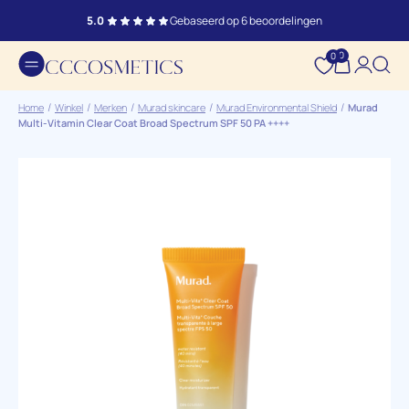
5.0
Gebaseerd op 6 beoordelingen
0
0
Home
Winkel
Merken
Murad skincare
Murad Environmental Shield
Murad
Multi-Vitamin Clear Coat Broad Spectrum SPF 50 PA ++++