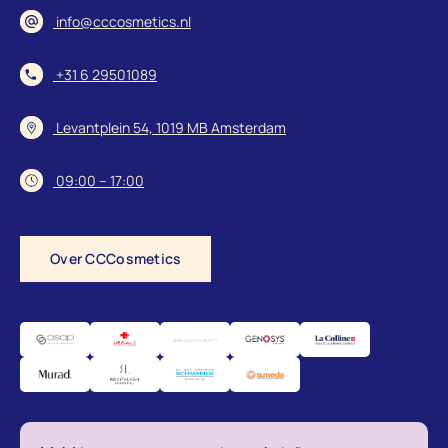
info@cccosmetics.nl
+31 6 29501089
Levantplein 54, 1019 MB Amsterdam
09:00 – 17:00
Over CCCosmetics