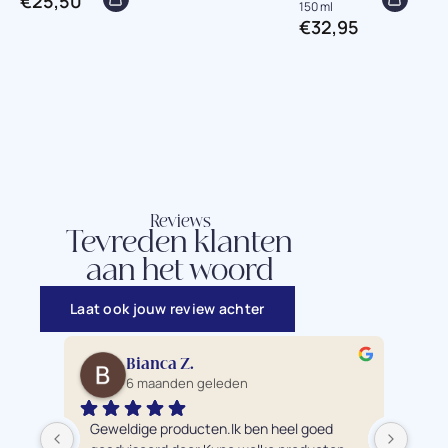
€
25,50
150 ml
€
32,95
Reviews
Tevreden klanten
aan het woord
Laat ook jouw review achter
Bianca Z.
6 maanden geleden
Geweldige producten.Ik ben heel goed 
Ik 