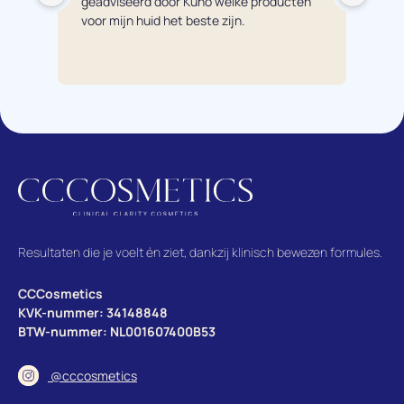
geadviseerd door Kuno welke producten 
pro
voor mijn huid het beste zijn.
éch
bre
hui
te a
adv
pro
Mijn
nu 
van
waa
mijn
Resultaten die je voelt én ziet, dankzij klinisch bewezen formules.
CCCosmetics
KVK-nummer: 34148848
BTW-nummer: NL001607400B53
@cccosmetics