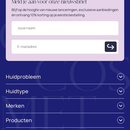
Meld je aan voor onze nieuwsbrief
Blijf op de hoogte van nieuwe lanceringen, exclusieve aanbiedingen
én ontvang 10% korting op je eerste bestelling.
Huidprobleem
Acne / jeugdpuistjes
Huidtype
Doffe en vale huid
Droge huid
Droge huid
Merken
Gecombineerde huid
Eczeem
ASAP skincare
Gevoelige huid
Gevoelige huid
Producten
Cell Fusion C
Normale huid
Grove poriën
Crème