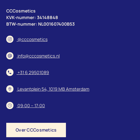
CCCosmetics
KVK-nummer: 34148848
BTW-nummer: NL001607400B53
@cccosmetics
info@cccosmetics.nl
+31 6 29501089
Levantplein 54, 1019 MB Amsterdam
09:00 – 17:00
Over CCCosmetics