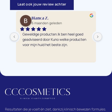
Laat ook jouw review achter
Bianca Z.
6 maanden geleden
Geweldige producten.Ik ben heel goed 
Ik 
geadviseerd door Kuno welke producten 
pro
voor mijn huid het beste zijn.
éch
bre
hui
te a
adv
pro
Mijn
nu 
van
waa
mijn
Resultaten die je voelt én ziet, dankzij klinisch bewezen formules.