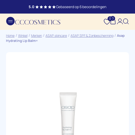
5.0
Gebaseerd op 6 beoordelingen
0
0
Home
Winkel
Merken
ASAP skincare
ASAP SPF & Zonbescherming
Asap
Hydrating Lip Balm+