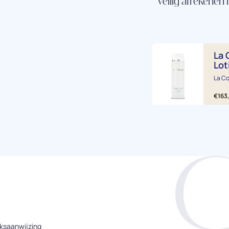
Veilig afrekenen
La 
Lot
La Co
€
163
ksaanwijzing