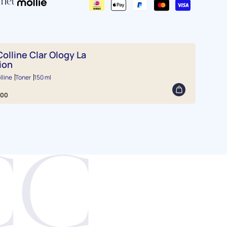
 met
Colline Clar Ology La
ion
lline
Toner
150 ml
,00