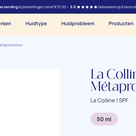
verzending
bij bestellingen vanaf €75,00 •
5.0
Gebaseerd op 6 beoord
rken
Huidtype
Huidprobleem
Producten
 Métaprotecteur
La Colli
Métapro
La Colline | SPF
50 ml