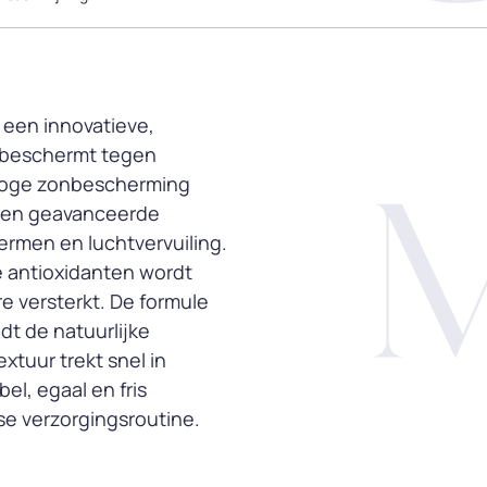
 een innovatieve,
r beschermt tegen
 hoge zonbescherming
 een geavanceerde
hermen en luchtvervuiling.
e antioxidanten wordt
e versterkt. De formule
t de natuurlijke
extuur trekt snel in
el, egaal en fris
kse verzorgingsroutine.