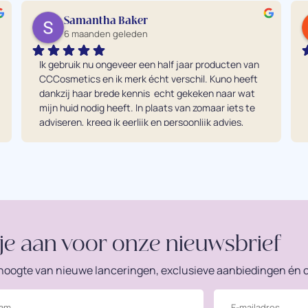
Samantha Baker
6 maanden geleden
Ik gebruik nu ongeveer een half jaar producten van 
CCCosmetics en ik merk écht verschil. Kuno heeft 
dankzij haar brede kennis  echt gekeken naar wat 
mijn huid nodig heeft. In plaats van zomaar iets te 
adviseren, kreeg ik eerlijk en persoonlijk advies, 
waardoor precies de juiste producten voor mijn 
huid zijn gekozen. Mijn huid is zichtbaar verbeterd 
en ik kan nu niet meer zonder. De producten zijn 
van hoge kwaliteit en absoluut het geld waard. 
Voor mij echt een investering in mijn huid én in 
mezelf.
je aan voor onze nieuwsbrief
e hoogte van nieuwe lanceringen, exclusieve aanbiedingen én o