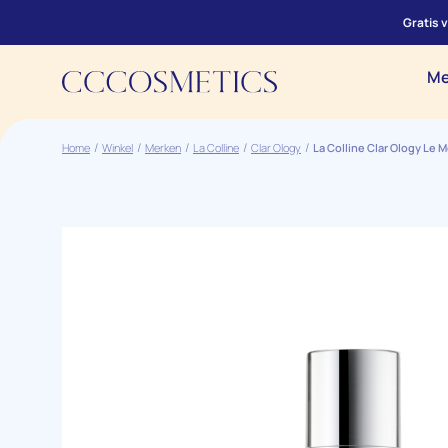
Gratis 
Me
Home
Winkel
Merken
La Colline
Clar Ology
La Colline Clar Ology Le