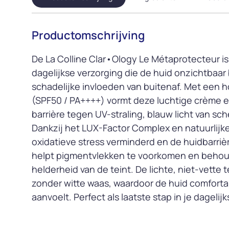
Productomschrijving
De La Colline Clar•Ology Le Métaprotecteur is
dagelijkse verzorging die de huid onzichtbaa
schadelijke invloeden van buitenaf. Met een
(SPF50 / PA++++) vormt deze luchtige crème
barrière tegen UV-straling, blauw licht van sc
Dankzij het LUX-Factor Complex en natuurlijk
oxidatieve stress verminderd en de huidbarrièr
helpt pigmentvlekken te voorkomen en behoud
helderheid van de teint. De lichte, niet-vette t
zonder witte waas, waardoor de huid comfortab
aanvoelt. Perfect als laatste stap in je dagelij