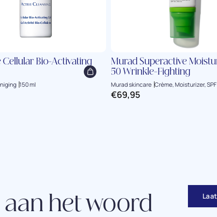
e Cellular Bio-Activating
Murad Superactive Moistu
50 Wrinkle-Fighting
niging
150 ml
Murad skincare
Crème, Moisturizer, SPF
€
69,95
Laat
 aan het woord