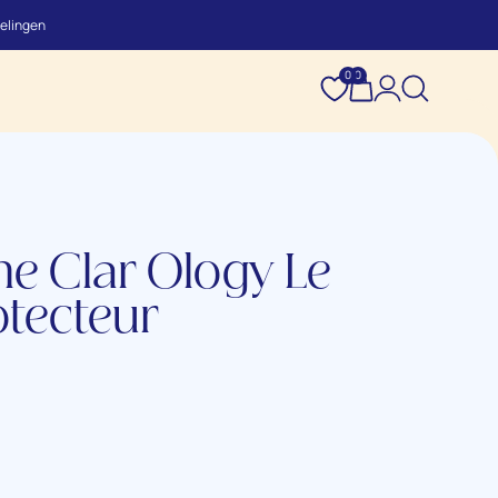
elingen
0
0
ne Clar Ology Le
tecteur