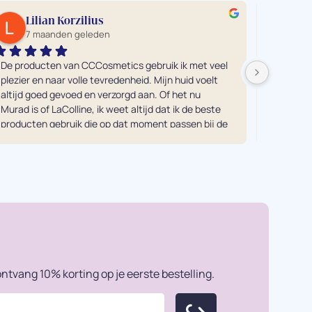
Lilian Korzilius
ro
7 maanden geleden
7 
De producten van CCCosmetics gebruik ik met veel 
Ik heb e
plezier en naar volle tevredenheid. Mijn huid voelt 
alle vers
altijd goed gevoed en verzorgd aan. Of het nu 
tegenkom
Murad is of LaColline, ik weet altijd dat ik de beste 
mij was.
producten gebruik die op dat moment passen bij de 
en eerli
behoefte van mijn huid. Echt een aanrader! Vooral 
Je moet
in combinatie met een gezichtsbehandeling van 
doen ech
Kuno uiteraard ;-)...
resultaa
Dankjewe
ntvang 10% korting op je eerste bestelling.