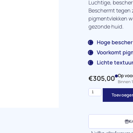
Luchtige, besche
Beschermt tegen zo
pigmentvlekken w
gezonde huid.
Hoge bescherm
Voorkomt pigm
Lichte textuu
Op voo
€
305,00
Binnen 
Toevoegen
Kr