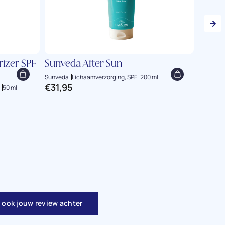
rizer SPF
Sunveda After Sun
Murad
50 Br
Sunveda
Lichaamverzorging, SPF
200 ml
€
31,95
50 ml
Murad sk
€
65,
 ook jouw review achter