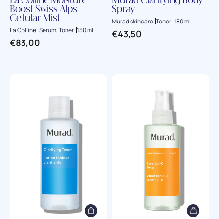
La Colline Moisture
Murad Clarifying Body
Boost Swiss Alps
Spray
Cellular Mist
Murad skincare
Toner
180 ml
La Colline
Serum, Toner
150 ml
€
43,50
€
83,00