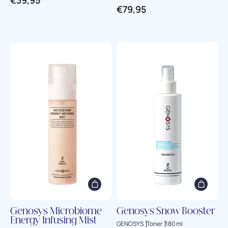
€
79,95
Genosys Microbiome
Genosys Snow Booster
Energy Infusing Mist
GENOSYS
Toner
180 ml