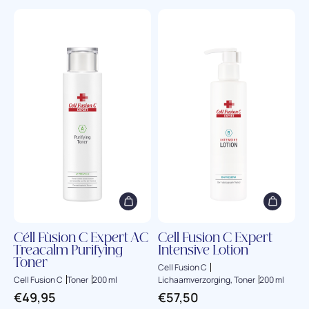
Céll Fùsion C Expert AC
Cell Fusion C Expert
Treacalm Purifying
Intensive Lotion
Toner
Cell Fusion C
Cell Fusion C
Toner
200 ml
Lichaamverzorging, Toner
200 ml
€
49,95
€
57,50