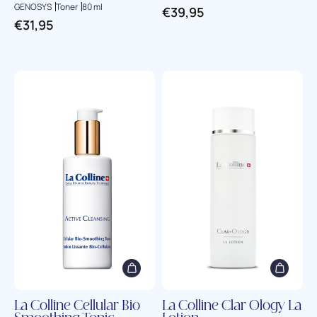
GENOSYS
Toner
80 ml
€
39,95
€
31,95
La Colline Cellular Bio
La Colline Clar Ology La