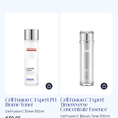
Céll Fùsion C Expert PH
Céll Fùsion C Expert
Biome Toner
Timereverse
Concentrate Essence
Cell Fusion C
Toner
150 ml
Cell Fusion C
Serum, Toner
130 ml
€
39,95