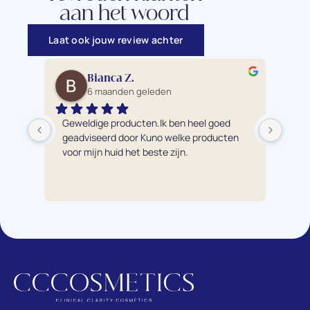
aan het woord
Laat ook jouw review achter
Bianca Z.
6 maanden geleden
Geweldige producten.Ik ben heel goed 
Ik 
geadviseerd door Kuno welke producten 
pro
voor mijn huid het beste zijn.
éch
bre
hui
te a
adv
pro
Mijn
nu 
van
waa
mijn