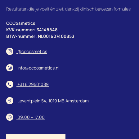
Resultaten die je voelt én ziet, dankzij klinisch bewezen formules.
CCCosmetics
KVK-nummer: 34148848
BTW-nummer: NL001607400B53
@cccosmetics
info@cccosmetics.nl
+31 6 29501089
Levantplein 54, 1019 MB Amsterdam
09:00 – 17:00