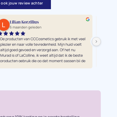
 ook jouw review achter
Lilian Korzilius
ro
6 maanden geleden
7 
De producten van CCCosmetics gebruik ik met veel 
Ik heb e
plezier en naar volle tevredenheid. Mijn huid voelt 
alle vers
altijd goed gevoed en verzorgd aan. Of het nu 
tegenkom
Murad is of LaColline, ik weet altijd dat ik de beste 
mij was.
producten gebruik die op dat moment passen bij de 
en eerli
behoefte van mijn huid. Echt een aanrader! Vooral 
Je moet
in combinatie met een gezichtsbehandeling van 
doen ech
Kuno uiteraard ;-)...
resultaa
Dankjewe