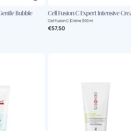
 Gentle Bubble
Cell Fusion C Expert Intensive Cr
Cell Fusion C
Crème
100 ml
€
57,50