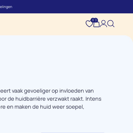
elingen
0
0
ageert vaak gevoeliger op invloeden van
oor de huidbarrière verzwakt raakt. Intens
ère en maken de huid weer soepel,