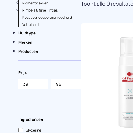
Toont alle 9 resultat
Pigmentvlekken
Rimpels & fijne lijntjes
Rosacea, couperose, roodheid
Vette huid
Huidtype
Merken
Producten
Prijs
Ingrediënten
Glycerine