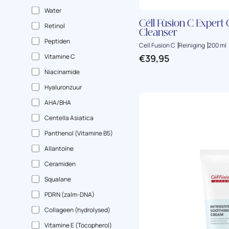
Water
Céll Fùsion C Expert
Retinol
Cleanser
Peptiden
Cell Fusion C
Reiniging
200 ml
Vitamine C
€
39,95
Niacinamide
Hyaluronzuur
AHA/BHA
Centella Asiatica
Panthenol (Vitamine B5)
Allantoïne
Ceramiden
Squalane
PDRN (zalm-DNA)
Collageen (hydrolysed)
Vitamine E (Tocopherol)