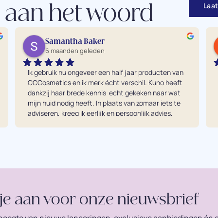
Laat
 aan het woord
Samantha Baker
6 maanden geleden
Ik gebruik nu ongeveer een half jaar producten van 
CCCosmetics en ik merk écht verschil. Kuno heeft 
dankzij haar brede kennis  echt gekeken naar wat 
mijn huid nodig heeft. In plaats van zomaar iets te 
adviseren, kreeg ik eerlijk en persoonlijk advies, 
waardoor precies de juiste producten voor mijn 
huid zijn gekozen. Mijn huid is zichtbaar verbeterd 
en ik kan nu niet meer zonder. De producten zijn 
van hoge kwaliteit en absoluut het geld waard. 
Voor mij echt een investering in mijn huid én in 
mezelf.
je aan voor onze nieuwsbrief