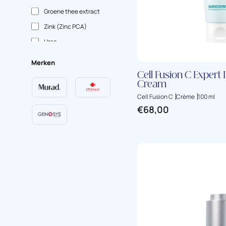
Groene thee extract
Zink (Zinc PCA)
Urea
Merken
Cell Fusion C Expert 
Cream
Cell Fusion C
Crème
100 ml
€
68,00