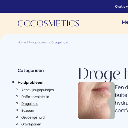
Gratis 
Me
Home
Huidprobleem
Droge huid
Categorieën
Droge 
Huidprobleem
Een d
Acne / jeugdpuistjes
buite
Doffe en vale huid
hydra
Droge huid
comfo
Eczeem
Gevoelige huid
Grove poriën