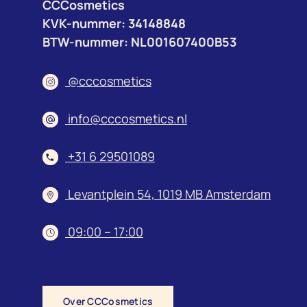
CCCosmetics
KVK-nummer: 34148848
BTW-nummer: NL001607400B53
@cccosmetics
info@cccosmetics.nl
+31 6 29501089
Levantplein 54, 1019 MB Amsterdam
09:00 – 17:00
Over CCCosmetics