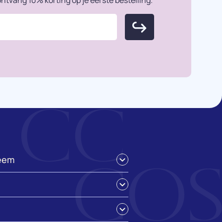
ntvang 10% korting op je eerste bestelling.
eem
puistjes
 huid
de huid