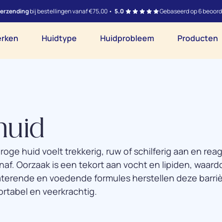
verzending
bij bestellingen vanaf €75,00 •
5.0
Gebaseerd op 6 beoord
rken
Huidtype
Huidprobleem
Producten
huid
roge huid voelt trekkerig, ruw of schilferig aan en re
naf. Oorzaak is een tekort aan vocht en lipiden, waard
terende en voedende formules herstellen deze barri
rtabel en veerkrachtig.