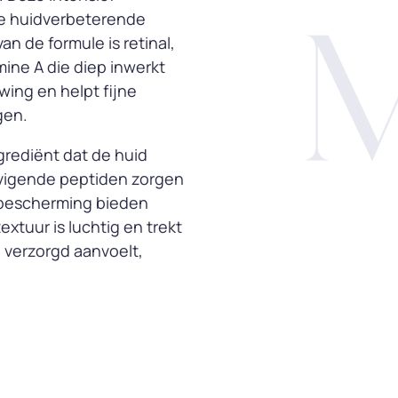
e huidverbeterende
n de formule is retinal,
ine A die diep inwerkt
wing en helpt fijne
gen.
rediënt dat de huid
evigende peptiden zorgen
n bescherming bieden
xtuur is luchtig en trekt
n verzorgd aanvoelt,