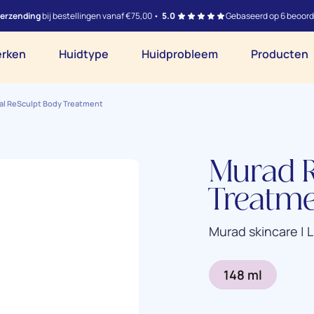
verzending
bij bestellingen vanaf €75,00 •
5.0
Gebaseerd op 6 beoord
rken
Huidtype
Huidprobleem
Producten
al ReSculpt Body Treatment
Murad R
Treatm
Murad skincare | 
148 ml