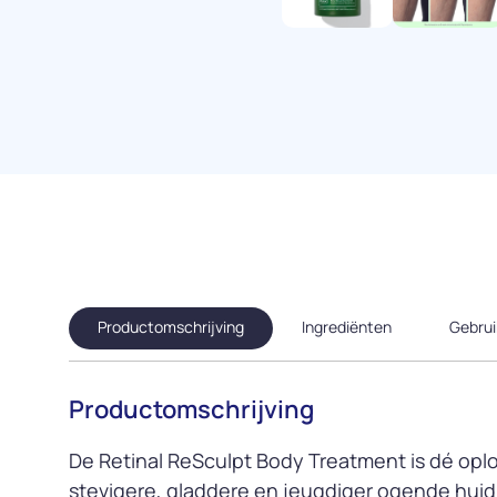
Productomschrijving
Ingrediënten
Gebrui
Productomschrijving
De Retinal ReSculpt Body Treatment is dé opl
stevigere, gladdere en jeugdiger ogende huid