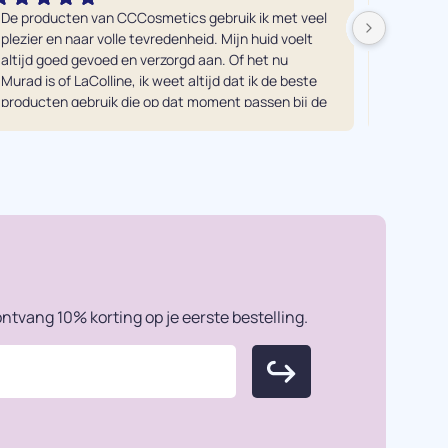
De producten van CCCosmetics gebruik ik met veel 
Ik heb e
plezier en naar volle tevredenheid. Mijn huid voelt 
alle vers
altijd goed gevoed en verzorgd aan. Of het nu 
tegenkom
Murad is of LaColline, ik weet altijd dat ik de beste 
mij was.
producten gebruik die op dat moment passen bij de 
en eerli
behoefte van mijn huid. Echt een aanrader! Vooral 
Je moet
in combinatie met een gezichtsbehandeling van 
doen ech
Kuno uiteraard ;-)...
resultaa
Dankjewe
ntvang 10% korting op je eerste bestelling.