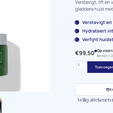
Verstevigt, lift en
gladdere huid met 
Verstevigt en 
Hydrateert in
Verfijnt huids
Op voorr
€
99,50
Binnen 1-
Toevoegen
Kr
Veilig afrekenen