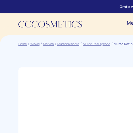
Gratis 
Me
Home
Winkel
Merken
Murad skincare
Murad Resurgence
Murad Retin