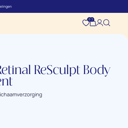
elingen
0
0
etinal ReSculpt Body
ent
Lichaamverzorging