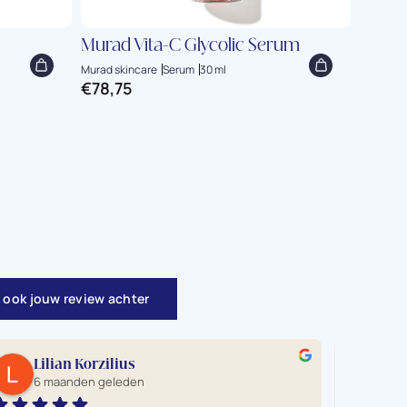
Murad Vita-C Glycolic Serum
Murad
Treat
Murad skincare
Serum
30 ml
€
78,75
Murad sk
€
96,
 ook jouw review achter
Lilian Korzilius
ro
6 maanden geleden
7 