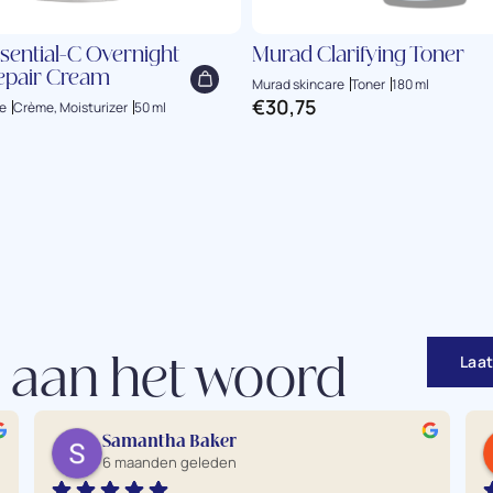
sential-C Overnight
Murad Clarifying Toner
Repair Cream
Murad skincare
Toner
180 ml
€
30,75
e
Crème, Moisturizer
50 ml
Laat
 aan het woord
Samantha Baker
6 maanden geleden