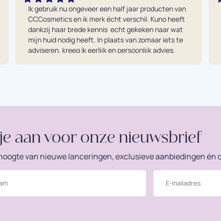
Ik gebruik nu ongeveer een half jaar producten van 
CCCosmetics en ik merk écht verschil. Kuno heeft 
dankzij haar brede kennis  echt gekeken naar wat 
mijn huid nodig heeft. In plaats van zomaar iets te 
adviseren, kreeg ik eerlijk en persoonlijk advies, 
waardoor precies de juiste producten voor mijn 
huid zijn gekozen. Mijn huid is zichtbaar verbeterd 
en ik kan nu niet meer zonder. De producten zijn 
van hoge kwaliteit en absoluut het geld waard. 
Voor mij echt een investering in mijn huid én in 
mezelf.
je aan voor onze nieuwsbrief
e hoogte van nieuwe lanceringen, exclusieve aanbiedingen én o