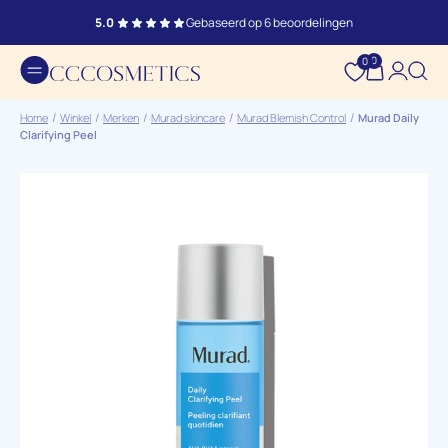
5.0
Gebaseerd op 6 beoordelingen
0
0
Home
Winkel
Merken
Murad skincare
Murad Blemish Control
Murad Daily
Clarifying Peel