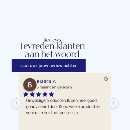
Reviews
Tevreden klanten
aan het woord
Laat ook jouw review achter
Bianca Z.
6 maanden geleden
Geweldige producten.Ik ben heel goed 
Ik 
geadviseerd door Kuno welke producten 
pro
voor mijn huid het beste zijn.
éch
bre
hui