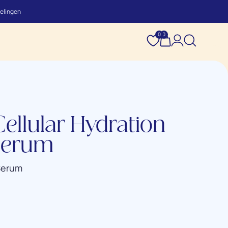
elingen
0
0
ellular Hydration
Serum
Serum