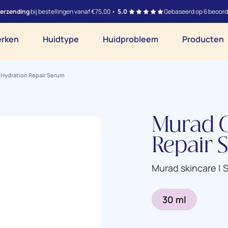
verzending
bij bestellingen vanaf €75,00 •
5.0
Gebaseerd op 6 beoord
rken
Huidtype
Huidprobleem
Producten
r Hydration Repair Serum
Murad C
Repair 
Murad skincare | 
30 ml