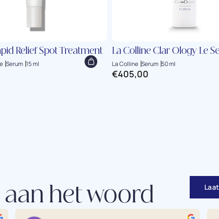
pid Relief Spot Treatment
La Colline Clar Ology Le 
e
Serum
15 ml
La Colline
Serum
50 ml
€
405,00
Laat
 aan het woord