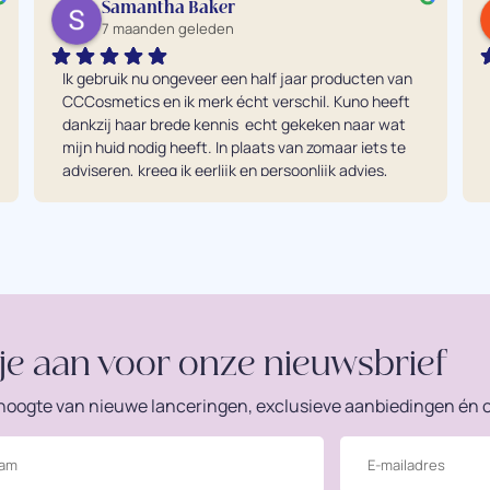
Samantha Baker
7 maanden geleden
Ik gebruik nu ongeveer een half jaar producten van 
CCCosmetics en ik merk écht verschil. Kuno heeft 
dankzij haar brede kennis  echt gekeken naar wat 
mijn huid nodig heeft. In plaats van zomaar iets te 
adviseren, kreeg ik eerlijk en persoonlijk advies, 
waardoor precies de juiste producten voor mijn 
huid zijn gekozen. Mijn huid is zichtbaar verbeterd 
en ik kan nu niet meer zonder. De producten zijn 
van hoge kwaliteit en absoluut het geld waard. 
Voor mij echt een investering in mijn huid én in 
mezelf.
je aan voor onze nieuwsbrief
e hoogte van nieuwe lanceringen, exclusieve aanbiedingen én o