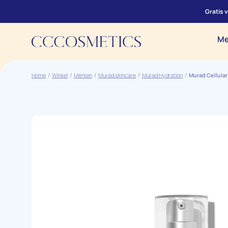
Gratis 
Me
Home
Winkel
Merken
Murad skincare
Murad Hydration
Murad Cellula