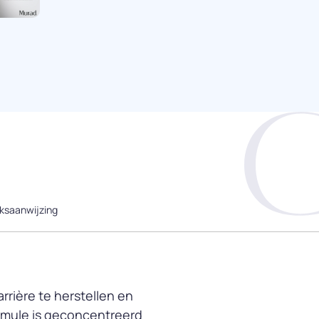
ksaanwijzing
rrière te herstellen en
ormule is geconcentreerd