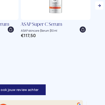
Serum
ASAP Super C Serum
Revit
ASAP skincare
Serum
30 ml
RevitaLa
€
117,50
€
158,
 ook jouw review achter