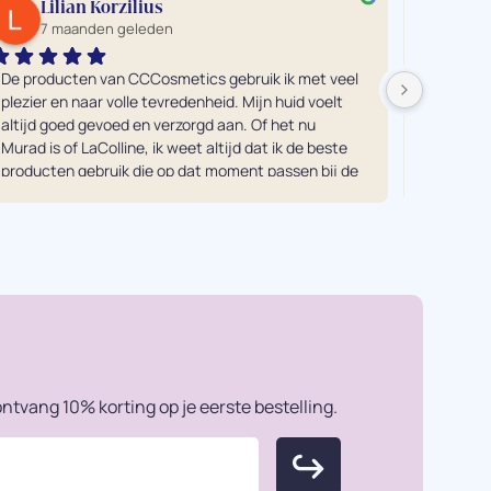
Lilian Korzilius
ro
7 maanden geleden
7 
De producten van CCCosmetics gebruik ik met veel 
Ik heb e
plezier en naar volle tevredenheid. Mijn huid voelt 
alle vers
altijd goed gevoed en verzorgd aan. Of het nu 
tegenkom
Murad is of LaColline, ik weet altijd dat ik de beste 
mij was.
producten gebruik die op dat moment passen bij de 
en eerli
behoefte van mijn huid. Echt een aanrader! Vooral 
Je moet
in combinatie met een gezichtsbehandeling van 
doen ech
Kuno uiteraard ;-)...
resultaa
Dankjewe
ntvang 10% korting op je eerste bestelling.