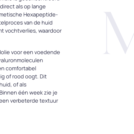
direct als op lange
mimetische Hexapeptide-
telproces van de huid
mt vochtverlies, waardoor
dolie voor een voedende
hyaluronmoleculen
een comfortabel
g of rood oogt. Dit
uid, of als
Binnen één week zie je
 een verbeterde textuur