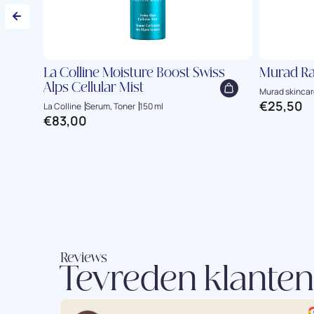
La Colline Moisture Boost Swiss
Murad Ra
Alps Cellular Mist
Murad skincar
€
25,50
La Colline
Serum, Toner
150 ml
€
83,00
Reviews
Tevreden klanten