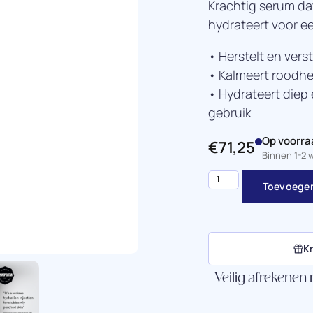
Krachtig serum dat
hydrateert voor e
• Herstelt en vers
• Kalmeert roodhei
• Hydrateert diep 
gebruik
Op voorra
€
71,25
Binnen 1-2
Toevoegen
Kr
Veilig afrekenen