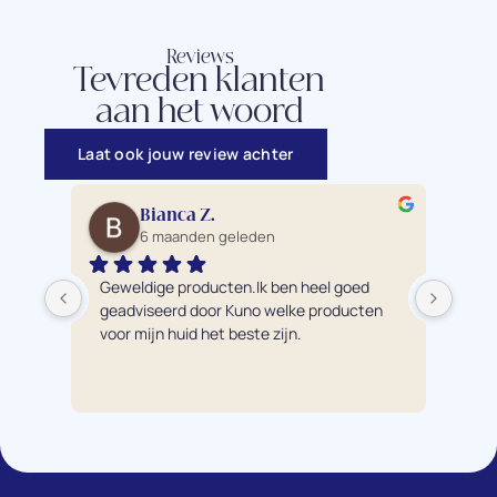
Reviews
Tevreden klanten
aan het woord
Laat ook jouw review achter
Bianca Z.
6 maanden geleden
Geweldige producten.Ik ben heel goed 
Ik 
geadviseerd door Kuno welke producten 
pro
voor mijn huid het beste zijn.
éch
bre
hui
te a
adv
pro
Mijn
nu 