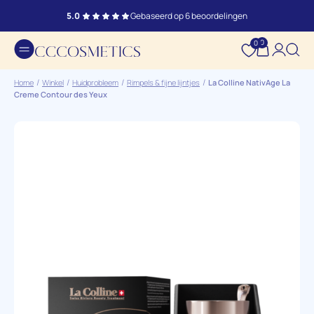
5.0
Gebaseerd op 6 beoordelingen
0
0
Home
Winkel
Huidprobleem
Rimpels & fijne lijntjes
La Colline NativAge La
Creme Contour des Yeux