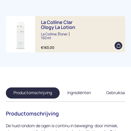
La Colline Clar
Ology La Lotion
La Colline
Toner
150 ml
€
163,00
Productomschrijving
Ingrediënten
Gebruiksaanw
Productomschrijving
De huid rondom de ogen is continu in beweging: door mimiek,