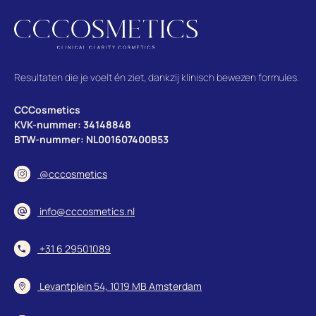
van
waa
mijn
Resultaten die je voelt én ziet, dankzij klinisch bewezen formules.
CCCosmetics
KVK-nummer: 34148848
BTW-nummer: NL001607400B53
@cccosmetics
info@cccosmetics.nl
+31 6 29501089
Levantplein 54, 1019 MB Amsterdam