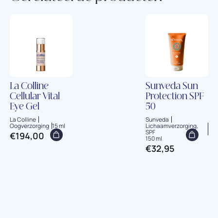
La Colline
Sunveda Sun
Cellular Vital
Protection SPF
Eye Gel
50
La Colline
Sunveda
Oogverzorging
15 ml
Lichaamverzorging,
SPF
€
194,00
150 ml
€
32,95