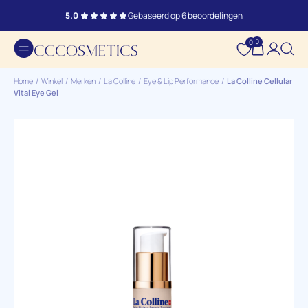
5.0
Gebaseerd op 6 beoordelingen
0
0
Home
Winkel
Merken
La Colline
Eye & Lip Performance
La Colline Cellular
Vital Eye Gel