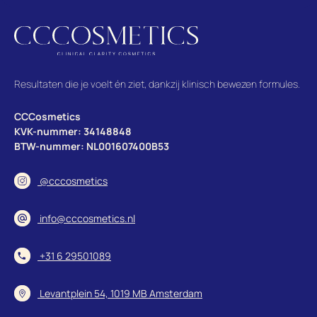
nu 
van
waa
mijn
Resultaten die je voelt én ziet, dankzij klinisch bewezen formules.
CCCosmetics
KVK-nummer: 34148848
BTW-nummer: NL001607400B53
@cccosmetics
info@cccosmetics.nl
+31 6 29501089
Levantplein 54, 1019 MB Amsterdam