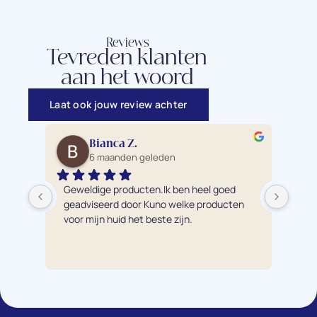
Reviews
Tevreden klanten
aan het woord
Laat ook jouw review achter
Bianca Z.
6 maanden geleden
Geweldige producten.Ik ben heel goed 
Ik 
geadviseerd door Kuno welke producten 
pro
voor mijn huid het beste zijn.
éch
bre
hui
te a
adv
pro
Mijn