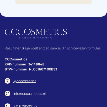
te a
adv
pro
Mijn
nu 
van
waa
mijn
Resultaten die je voelt én ziet, dankzij klinisch bewezen formules.
CCCosmetics
KVK-nummer: 34148848
BTW-nummer: NL001607400B53
@cccosmetics
info@cccosmetics.nl
+31 6 29501089