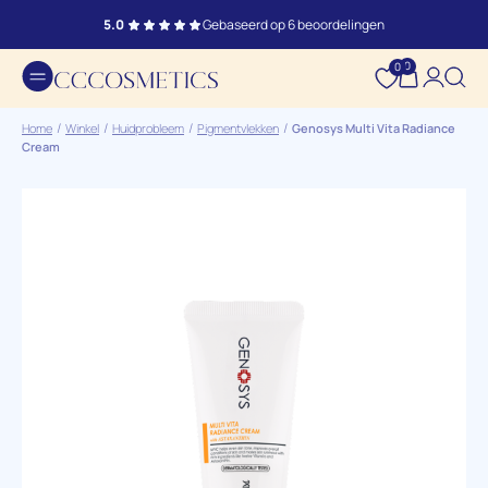
5.0
Gebaseerd op 6 beoordelingen
0
0
Home
Winkel
Huidprobleem
Pigmentvlekken
Genosys Multi Vita Radiance
Cream