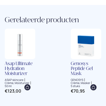
Gerelateerde producten
Asap Ultimate
Genosys
Hydration
Peptide Gel
Moisturizer
Mask
ASAP skincare
GENOSYS
Crème, Moisturizer
Crème, Masker
50 ml
5 stuks
€
123,00
€
70,95