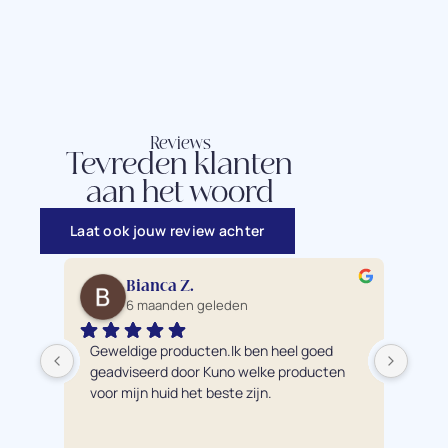
Reviews
Tevreden klanten
aan het woord
Laat ook jouw review achter
Bianca Z.
6 maanden geleden
Geweldige producten.Ik ben heel goed 
Ik 
geadviseerd door Kuno welke producten 
pro
voor mijn huid het beste zijn.
éch
bre
hui