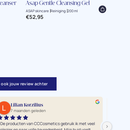
leanser
Asap Gentle Cleansing Gel
ASAP 
ASAP skincare
Reiniging
200 ml
ASAP ski
€
52,95
€
35,0
 ook jouw review achter
Lilian Korzilius
ro
7 maanden geleden
7 
De producten van CCCosmetics gebruik ik met veel 
Ik heb e
plezier en naar volle tevredenheid. Mijn huid voelt 
alle vers