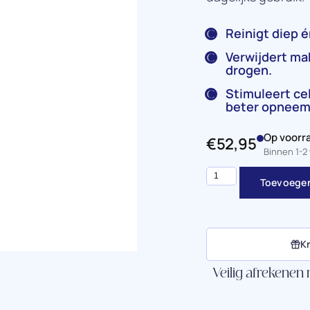
Reinigt diep é
Verwijdert ma
drogen.
Stimuleert ce
beter opneem
Op voorr
€
52,95
Binnen 1-
Toevoegen
Kr
Veilig afrekenen