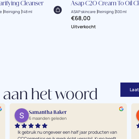
arifying Cleanser
Asap C2O Cream To Oil C
e
Reiniging
148 ml
ASAP skincare
Reiniging
300 ml
€
68,00
Laat
 aan het woord
Samantha Baker
6 maanden geleden
Ik gebruik nu ongeveer een half jaar producten van 
CCCosmetics en ik merk écht verschil. Kuno heeft 