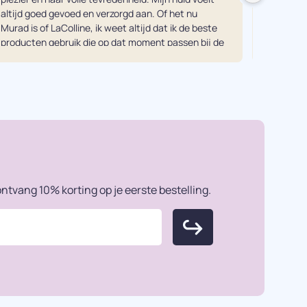
altijd goed gevoed en verzorgd aan. Of het nu 
tegenkom
Murad is of LaColline, ik weet altijd dat ik de beste 
mij was.
producten gebruik die op dat moment passen bij de 
en eerli
behoefte van mijn huid. Echt een aanrader! Vooral 
Je moet
in combinatie met een gezichtsbehandeling van 
doen ech
Kuno uiteraard ;-)...
resultaa
Dankjewe
ntvang 10% korting op je eerste bestelling.