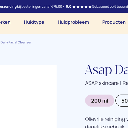
verzending
bij bestellingen vanaf €75,00 •
5.0
Gebaseerd op 6 beoord
rken
Huidtype
Huidprobleem
Producten
 Daily Facial Cleanser
Asap Da
ASAP skincare | R
200 ml
50
Olievrije reiniging
dagelijks gebruik.