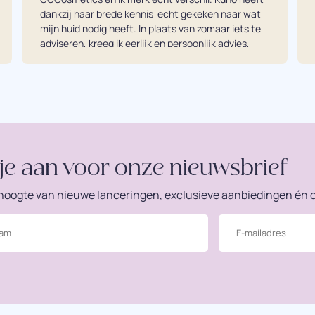
dankzij haar brede kennis  echt gekeken naar wat 
mijn huid nodig heeft. In plaats van zomaar iets te 
adviseren, kreeg ik eerlijk en persoonlijk advies, 
waardoor precies de juiste producten voor mijn 
huid zijn gekozen. Mijn huid is zichtbaar verbeterd 
en ik kan nu niet meer zonder. De producten zijn 
van hoge kwaliteit en absoluut het geld waard. 
Voor mij echt een investering in mijn huid én in 
mezelf.
je aan voor onze nieuwsbrief
e hoogte van nieuwe lanceringen, exclusieve aanbiedingen én o