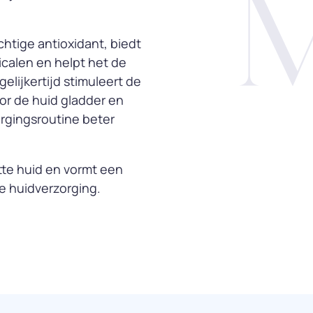
chtige antioxidant, biedt
icalen en helpt het de
elijkertijd stimuleert de
or de huid gladder en
orgingsroutine beter
tte huid en vormt een
e huidverzorging.