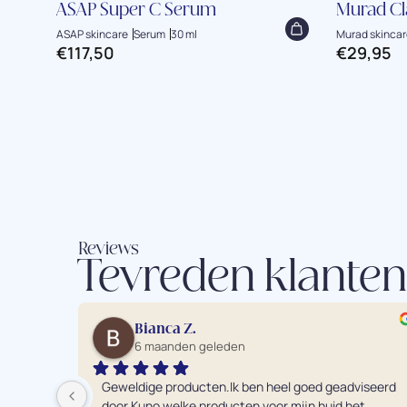
ASAP Super C Serum
Murad Cl
ASAP skincare
Serum
30 ml
Murad skincar
€
117,50
€
29,95
Reviews
Tevreden klanten
Bianca Z.
6 maanden geleden
Geweldige producten.Ik ben heel goed geadviseerd 
door Kuno welke producten voor mijn huid het 