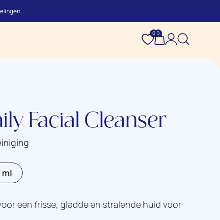
elingen
0
0
ily Facial Cleanser
einiging
 ml
 voor een frisse, gladde en stralende huid voor