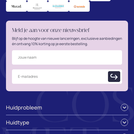
Meld je aan voor onze nieuwsbrief
Blijf op de hoogte van nieuwe lanceringen, exclusieve aanbiedingen
én ontvang 10% korting op je eerste bestelling.
Huidprobleem
Acne / jeugdpuistjes
Huidtype
Doffe en vale huid
Droge huid
Droge huid