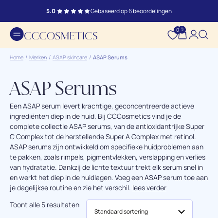
5.0
Gebaseerd op 6 beoordelingen
0
0
Home
Merken
ASAP skincare
ASAP Serums
ASAP Serums
Een ASAP serum levert krachtige, geconcentreerde actieve
ingrediënten diep in de huid. Bij CCCosmetics vind je de
complete collectie ASAP serums, van de antioxidantrijke Super
C Complex tot de herstellende Super A Complex met retinol.
ASAP serums zijn ontwikkeld om specifieke huidproblemen aan
te pakken, zoals rimpels, pigmentvlekken, verslapping en verlies
van hydratatie. Dankzij de lichte textuur trekt elk serum snel in
en werkt het diep in de huidlagen. Voeg een ASAP serum toe aan
je dagelijkse routine en zie het verschil.
lees verder
Toont alle 5 resultaten