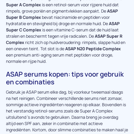
Super A Complex
is een retinol-serum voor rijpere huid dat
rimpels, grove poriën en pigmentvlekken aanpakt. De
ASAP
Super B Complex
bevat niacinamide en peptiden voor
hydratatie en stevigheid bij droge en normale huid. De
ASAP
Super C Complex
is een vitamine C-serum dat de huid laat
stralen en beschermt tegen vrije radicalen. De
ASAP Super R
Complex
richt zich op huidveroudering: rimpels, slappe huid en
een oneven teint. Tot slot is de
ASAP N20 Peptide Complex
een premium anti-aging serum met peptiden voor droge,
normale en rijpe huid.
ASAP serums kopen: tips voor gebruik
en combinaties
Gebruik je ASAP serum elke dag, bij voorkeur tweemaal daags
na het reinigen. Combineer verschillende serums niet zomaar,
sommige actieve ingrediënten reageren op elkaar. Bovendien is
het verstandig retinol-serums zoals de Super A Complex
uitsluitend ’s avonds te gebruiken. Daarna breng je overdag
altijd een SPF aan, zeker in combinatie met actieve
ingrediënten. Kortom, door slimme combinaties te maken haal je