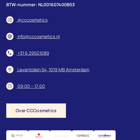
BTW-nummer: NL001607400B53
@cccosmetics
info@cccosmetics.nl
+31 6 29501089
Levantplein 54, 1019 MB Amsterdam
09:00 – 17:00
Over CCCosmetics