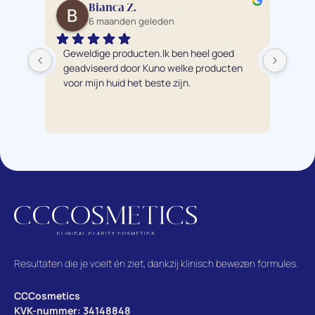
Bianca Z.
6 maanden geleden
Geweldige producten.Ik ben heel goed 
Ik 
geadviseerd door Kuno welke producten 
pro
voor mijn huid het beste zijn.
éch
bre
hui
te a
adv
pro
Mijn
nu 
van
waa
mijn
Resultaten die je voelt én ziet, dankzij klinisch bewezen formules.
CCCosmetics
KVK-nummer: 34148848